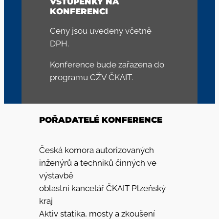
VSTUPENKY NA
KONFERENCI
Ceny jsou uvedeny včetně
DPH.
Konference bude zařazena do
programu CŽV ČKAIT.
POŘADATELÉ KONFERENCE
Česká komora autorizovaných
inženýrů a techniků činných ve
výstavbě
oblastní kancelář ČKAIT Plzeňský
kraj
Aktiv statika, mosty a zkoušení