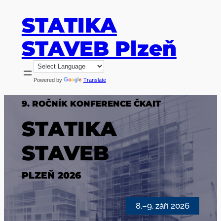
Přeskočit
STATIKA
na
obsah
STAVEB Plzeň
Powered by
Translate
9. ROČNÍK KONFERENCE ČKAIT
STATIKA
STAVEB
PLZEŇ 2026
8.–9. září 2026