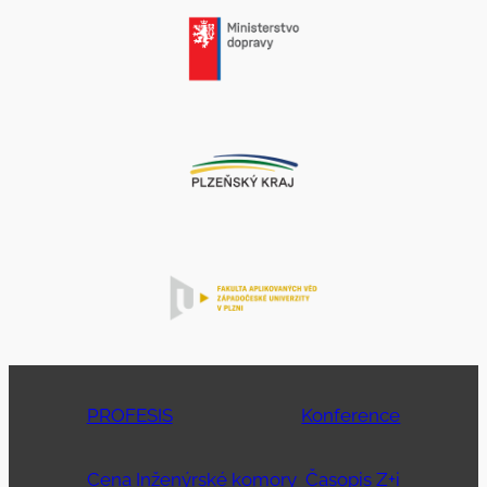
PROFESIS
Konference
Cena Inženýrské komory
Časopis Z+i